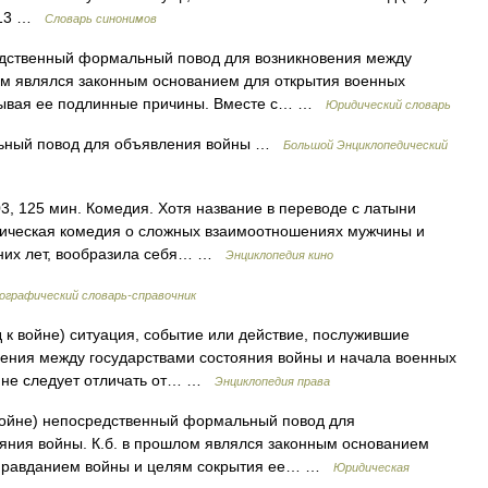
2013 …
Словарь синонимов
средственный формальный повод для возникновения между
ом являлся законным основанием для открытия военных
крывая ее подлинные причины. Вместе с… …
Юридический словарь
альный повод для объявления войны …
Большой Энциклопедический
003, 125 мин. Комедия. Хотя название в переводе с латыни
ическая комедия о сложных взаимоотношениях мужчины и
дних лет, вообразила себя… …
Энциклопедия кино
графический словарь-справочник
вод к войне) ситуация, событие или действие, послужившие
ения между государствами состояния войны и начала военных
ойне следует отличать от… …
Энциклопедия права
к войне) непосредственный формальный повод для
яния войны. К.б. в прошлом являлся законным основанием
 оправданием войны и целям сокрытия ее… …
Юридическая