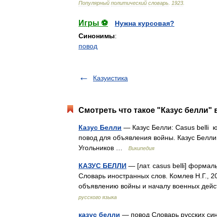
Популярный
политический
словарь
.
1923
.
Игры ⚽
Нужна курсовая?
Синонимы
:
повод
Казуистика
Смотреть что такое "Казус белли" 
Казус Белли
— Казус Белли: Casus belli
повод для объявления войны. Казус Белл
Угольников …
Википедия
КАЗУС БЕЛЛИ
— [лат. casus belli] форма
Словарь иностранных слов. Комлев Н.Г., 20
объявлению войны и началу военных дей
русского языка
казус белли
— повод Словарь русских сино