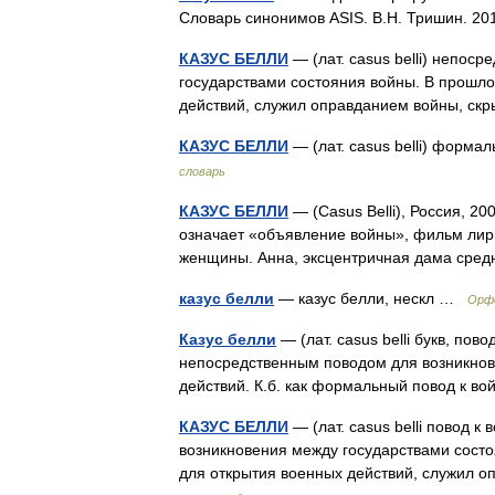
Словарь синонимов ASIS. В.Н. Тришин. 
КАЗУС БЕЛЛИ
— (лат. casus belli) непо
государствами состояния войны. В прошл
действий, служил оправданием войны, с
КАЗУС БЕЛЛИ
— (лат. casus belli) форм
словарь
КАЗУС БЕЛЛИ
— (Casus Belli), Россия, 2
означает «объявление войны», фильм лир
женщины. Анна, эксцентричная дама сре
казус белли
— казус белли, нескл …
Орфо
Казус белли
— (лат. casus belli букв, по
непосредственным поводом для возникнов
действий. К.б. как формальный повод к в
КАЗУС БЕЛЛИ
— (лат. casus belli повод 
возникновения между государствами состо
для открытия военных действий, служил