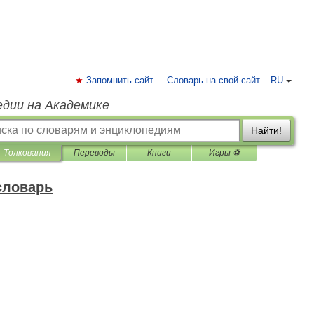
Запомнить сайт
Словарь на свой сайт
RU
едии на Академике
Найти!
Толкования
Переводы
Книги
Игры ⚽
словарь