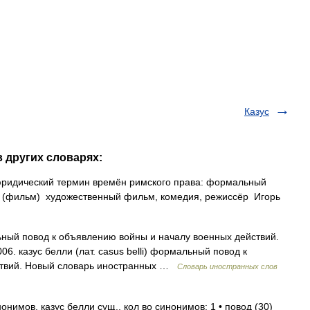
Казус
в других словарях:
 юридический термин времён римского права: формальный
и (фильм) художественный фильм, комедия, режиссёр Игорь
льный повод к объявлению войны и началу военных действий.
06. казус белли (лат. casus belli) формальный повод к
ствий. Новый словарь иностранных …
Словарь иностранных слов
нимов. казус белли сущ., кол во синонимов: 1 • повод (30)