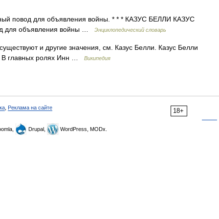
ьный повод для объявления войны. * * * КАЗУС БЕЛЛИ КАЗУС
овод для объявления войны …
Энциклопедический словарь
существуют и другие значения, см. Казус Белли. Казус Белли
в В главных ролях Инн …
Википедия
ка
,
Реклама на сайте
18+
omla,
Drupal,
WordPress, MODx.