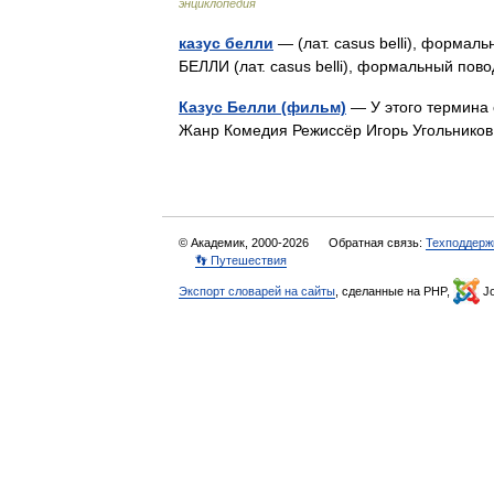
энциклопедия
казус белли
— (лат. casus belli), формал
БЕЛЛИ (лат. casus belli), формальный п
Казус Белли (фильм)
— У этого термина 
Жанр Комедия Режиссёр Игорь Угольнико
© Академик, 2000-2026
Обратная связь:
Техподдерж
👣 Путешествия
Экспорт словарей на сайты
, сделанные на PHP,
Jo